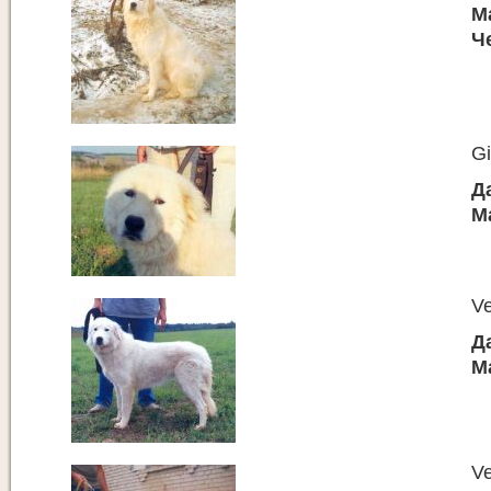
М
Ч
Gi
Д
М
V
Д
М
Ve