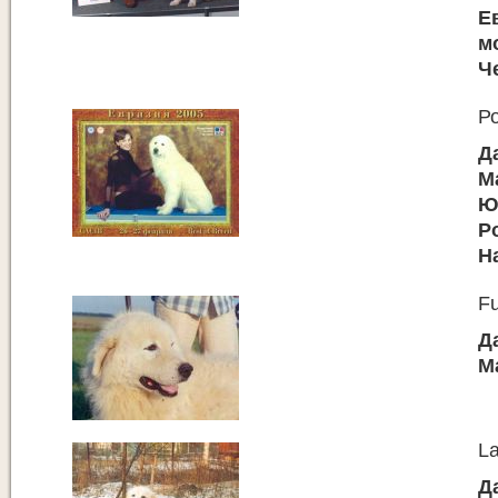
Е
м
Ч
Р
Д
М
Ю
Р
Н
Fu
Д
М
La
Д